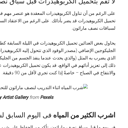
لا تقم بتحميل الكربوهيدرات قبل سباق نص
على الرغم من أن تناول الكربوهيدرات المعقدة هو عنصر مهم في 
تحميل الكربوهيدرات قد يضر بأدائك. على الرغم من الاعتقاد الس
لسباقات نصف ماراثون.
يحاول بعض العدائين تحميل الكربوهيدرات في الليلة السابقة ك
الجليكوجين الإضافي (مصدر الوقود الذي تتحول إليه الكربوهيدرات
الذي يضرب به المثل (والذي يحدث عندما ينفذ الجسم من الجليك
ذلك إلى تعزيز أدائهم في الواقع، قد يكون تحميل الكربوهيدرا
والانتفاخ في الصباح – خاصةً إذا كنت تجري لأقل من 90 دقيقة.
 Artist Gallery
from
Pexels
اشرب الكثير من المياه
فى اليوم السابق ل
في يوم ما قبل سباق نصف ماراثون، تأكد من الحفاظ على شرب ال