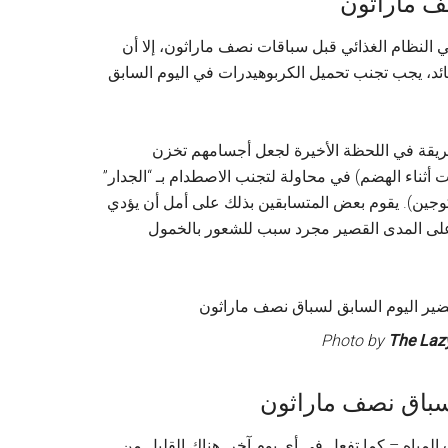
ف ماراثون
النظام الغذائي قبل سباقات نصف ماراثون، إلا أن
ائد، يجب تجنب تحميل الكربوهيدرات في اليوم السابق
طريقة في اللحظة الأخيرة لجعل أجسامهم تخزن
 أثناء الهضم) في محاولة لتجنب الاصطدام بـ “الجدار”
وجين). يقوم بعض المتسابقين بذلك على أمل أن يؤدي
ت على المدى القصير مجرد سبب للشعور بالخمول
Photo by
The Lazy
سباق نصف ماراثون
مياه – كما تفعل في أي يوم آخر. هناك القليل من