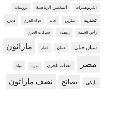
الملابس الرياضية
الكربوهيدرات
بروتينات
تغذية
دبي
تمارين
جده
حذاء الجري
رأس الخيمة
رمضان
سباقات الجري
ماراثون
سباق جبلي
قطر
عمان
مصر
معدات الجري
مياه
مغرب
نصف ماراثون
نصائح
نايكي