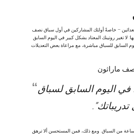
لعدائين – خاصةً أولئك المشاركين في أول سباق نصف
ا: لا تغير روتينك المعتاد بشكل كبير في اليوم السابق
وم السابق للسباق مباشرة، مع مراعاة بعض التعديلات
صف ماراثون
ا في اليوم السابق لسباق
تدريباتك”.
توجد فلسفة واحدة تناسب الجميع فيما يتعلق بالجري قبل 24 ساعة من السباق. ومع ذلك، فمن المستحسن ألا ترهق