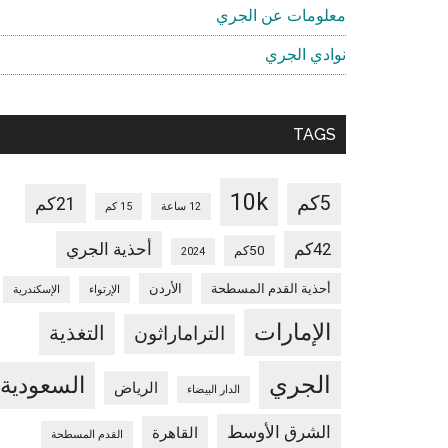
معلومات عن الجري
نوادي الجري
TAGS
10k
5كم
21كم
12 ساعة
15 كم
42كم
أحذية الجري
50كم
2024
أحذية القدم المسطحة
الأردن
الإرتواء
الإسكندرية
الإمارات
التغذية
التراماراثون
الجري
السعودية
الرياض
الدار البيضاء
الشرق الأوسط
القاهرة
القدم المسطحة