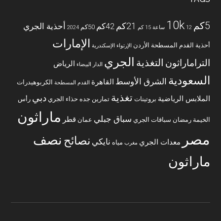
10k
5كم
21كم
42كم
أحذية الجري
50كم
12 ساعة
15 كم
2024
الإمارات
أحذية القدم المسطحة
الأردن
الإرتواء
الإسكندرية
الجري
التغذية
التراماراثون
الرياض
الدار البيضاء
السعودية
الشرق الأوسط
القاهرة
الكربوهيدرات
القدم المسطحة
تغذية
دبي
الملابس الرياضية
بروتينات
تمارين
جده
حذاء الجري
رأس
ماراثون
سباق جبلي
قطر
الخيمة
رمضان
سباقات الجري
عمان
مصر
نصف
نصائح
نايكي
معدات الجري
مياه
مغرب
ماراثون