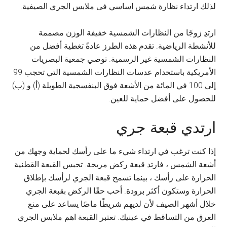
لذلك ارتداء نظارة شمس اساسي فى ملابس الجري الصيفية.
ارتدِ زوجًا من النظارات الشمسية خفيفة الوزن مصممة
للأنشطة الرياضية. تقدم هذه الطرز عادةً تغطية أفضل من
النظارات الشمسية غير الرسمية. توصي جمعية البصريات
الأمريكية باستخدام عدسات النظارات الشمسية التي تحجب 99
إلى 100 في المائة من الأشعة فوق البنفسجية الطويلة (أ) و (ب)
للحصول على أفضل حماية للعين.
ارتدي قبعة جري
إذا كنت ترغب في ارتداء شيء ما على رأسك لحماية وجهك من
أشعة الشمس ، فارتد قبعة ركض مريحة. تحبس القبعة القطنية
الحرارة على رأسك ، بينما تسمح قبعة الجري لرأسك بإطلاق
الحرارة وستكون أكثر برودة. أحب حقًا الركض بقبعة الجري
خلال أشهر الصيف لأن لديهم شريطًا ماصًا يساعد على منع
العرق من التساقط في عينيك. تعتبر القبعة اهم ملابس الجري