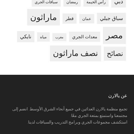
دبي
رأس الخيمة
رمضان
سباقات الجري
ماراثون
سباق جبلي
قطر
عمان
مصر
نايكي
معدات الجري
مياه
مغرب
نصف ماراثون
نصائح
Footer
عن يالارن
تجمع منظمة يالارن العدائين في جميع أنحاء الشرق الأوسط. انضم إلى
مجتمعنا واستمتع بمتعة الجري معًا.
استكشف مجموعات الجري وبرامج التدريب والسباقات لدينا.