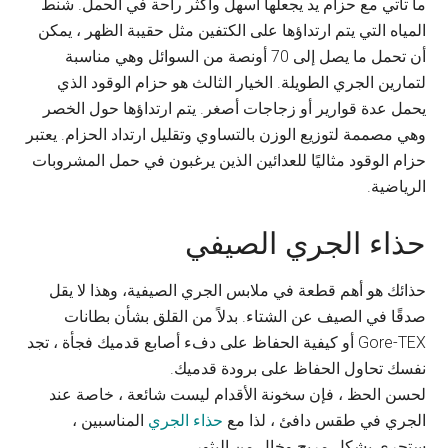
ما تأتي مع حزام يد يجعلها أسهل وأكثر راحة في الحمل. شنط
المياه التي يتم ارتداؤها على الكتفين مثل حقيبة الظهر ، يمكن
أن تحمل ما يصل إلى 70 أونصة من السوائل وهي مناسبة
لتمارين الجري الطويلة. الخيار الثالث هو حزام الوقود الذي
يحمل عدة قوارير أو زجاجات أصغر. يتم ارتداؤها حول الخصر
وهي مصممة لتوزيع الوزن بالتساوي وتقليل ارتداد الحزام. يعتبر
حزام الوقود مثاليًا للعدائين الذين يرغبون في حمل المشروبات
الرياضية.
حذاء الجري الصيفي
حذائك هو أهم قطعة في ملابس الجري الصيفية، وهذا لا يقل
صدقًا في الصيف عن الشتاء. بدلاً من القلق بشأن بطانات
Gore-TEX أو كيفية الحفاظ على دفء أصابع قدميك فجأة ، تجد
نفسك تحاول الحفاظ على برودة قدميك.
لحسن الحظ ، فإن سخونة الأقدام ليست شائعة ، خاصة عند
الجري في طقس دافئ ، لذا مع
حذاء الجري
المناسبين ،
ستجري بشكل مريح وخالٍ من البثور.