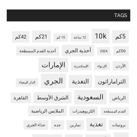
TAGS
10k
5كم
21كم
42كم
12 ساعة
15 كم
أحذية الجري
50كم
أحذية القدم المسطحة
2024
الإمارات
الأردن
الإرتواء
الإسكندرية
الجري
التغذية
التراماراثون
الدار البيضاء
السعودية
الشرق الأوسط
الرياض
القاهرة
الملابس الرياضية
الكربوهيدرات
القدم المسطحة
تغذية
بروتينات
تمارين
جده
حذاء الجري