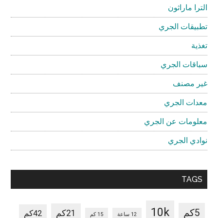
الترا ماراثون
تطبيقات الجري
تغذية
سباقات الجري
غير مصنف
معدات الجري
معلومات عن الجري
نوادي الجري
TAGS
10k
5كم
21كم
42كم
12 ساعة
15 كم