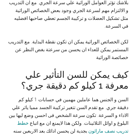
بلاشك تؤثر العوامل الوراثية علي سرعة الجري. مع ان التدريب
و الالتزام مهم لسرعة الجري وجود بعض الخصائص الوراثية
مثل تشكيل العضلات و تركيبة الجسم تعطي صاحبها افضليه
في السرعة.
لكن الخصائص الوراثية يمكن ان تكون نقطة البداية. مع التدريب
المستمر يمكن للعداء ان يحسن من سرعتة بغض النظر عن
خصائصة الوراثية
كيف يمكن للسن التأثير علي
معرفة 1 كيلو كم دقيقة جري؟
السن و الجنس هما عاملين مهمين في حسابات 1 كيلو كم
دقيقة جري. مع تقدم السن تتغير تركيبة الجسد مميا ياثر علي
الاداء و السرعة. تكون سرعة الشخص فى احسن وضع ليها بين
البلوغ و اوائل الثلاثينات. ولكن هذا لايمنع ان مع اتباع
خطط
تدريب نصف ماراثون
بجدية لن يحسن ادائك بعد الاربعين سنه