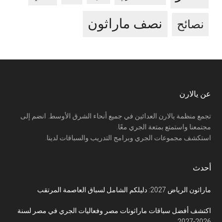
نصف ماراثون
نصائح
Footer
عن يالارن
تجمع منظمة يالارن العدائين في جميع أنحاء الشرق الأوسط. انضم إلى
مجتمعنا واستمتع بمتعة الجري معًا.
استكشف مجموعات الجري وبرامج التدريب والسباقات لدينا.
أحدث
ماراثون الرياض 2027: دليلكم الشامل لسباق العاصمة المرتقب
اكتشف أفضل سباقات ماراثونات مصر وفعاليات الجري في مصر لسنة
2026-2027