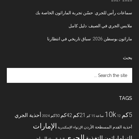
سماعات رأس للجري: حسّن تجربة الماراثون الخاصة بك
ملابس الجري في الصيف: دليل كامل
ماراثون بوسطن 2026: سباق تاريخي في انتظارنا
بحث
Search
the
site
...
TAGS
10k
5كم
21كم
42كم
أحذية الجري
50كم
12 ساعة
15 كم
2024
الإمارات
أحذية القدم المسطحة
الأردن
الإرتواء
الإسكندرية
الجري
التغذية
التراماراثون
الرياض