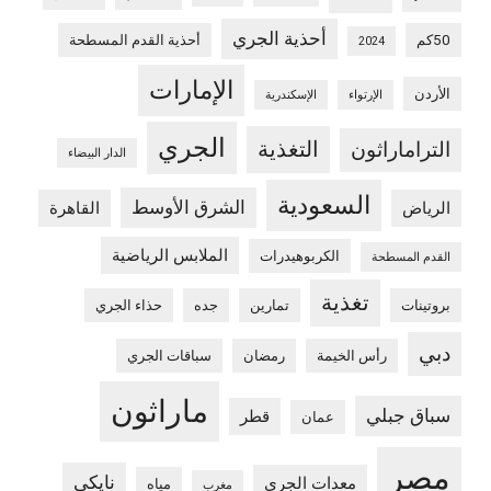
أحذية الجري
50كم
أحذية القدم المسطحة
2024
الإمارات
الأردن
الإرتواء
الإسكندرية
الجري
التغذية
التراماراثون
الدار البيضاء
السعودية
الشرق الأوسط
الرياض
القاهرة
الملابس الرياضية
الكربوهيدرات
القدم المسطحة
تغذية
بروتينات
تمارين
جده
حذاء الجري
دبي
رأس الخيمة
رمضان
سباقات الجري
ماراثون
سباق جبلي
قطر
عمان
مصر
نايكي
معدات الجري
مياه
مغرب