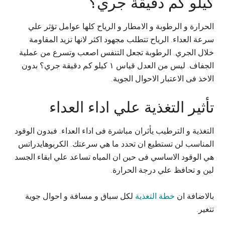
كيلو كم دقيقة جري؟
الحرارة و الرطوبة و الامطار و الرياح كلها عوامل تؤثر علي
سرعة العداء. الرياح تتطلب مجهود اكثر لانها تزيد المقاومة
خلال الجري. الرطوبة تجعل التنفس اصعب وتسرع من عملية
الجفاف. ليس من العدل قياس ١ كيلو كم دقيقة جري؟ بدون
الاخذ فى الاعتبار الاحوال الجوية.
تأثير التغذية علي اداء العداء
التغذية و الترطيب يأثران مباشرة فى اداء العداء. فبدون الوقود
المناسب لن تستطيع ان تحدد ما هي سرعتك. الكربوهايدراتس
هي الوقود الاساسي فى حين ان المياه تساعد علي ابقاء الجسد
لين و تحافظ علي درجة الحرارة.
بالاضافة ان
خطة التغذية
لكل سباق و مسافة و احوال جوية
تتغير.