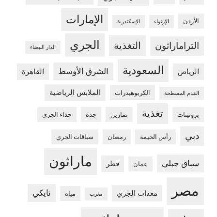
الإمارات
الأردن
الإرتواء
الإسكندرية
الجري
التغذية
التراماراثون
الدار البيضاء
السعودية
الشرق الأوسط
الرياض
القاهرة
الملابس الرياضية
الكربوهيدرات
القدم المسطحة
تغذية
بروتينات
تمارين
جده
حذاء الجري
دبي
رأس الخيمة
رمضان
سباقات الجري
ماراثون
سباق جبلي
قطر
عمان
مصر
نايكي
معدات الجري
مياه
مغرب