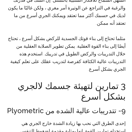
السهل السماح للأفكار السلبية بالتسلل. إن الشك في قدرتك
والرغبة في التراجع عن الوتيرة أمر مغري ، ولكن غالبًا ما يكون
لديك في حسمك أكثر مما تعتقد ويمكنك الجري أسرع من ما
تعتقد أنه ممكن.
مثلما تحتاج إلى بناء قوتك الجسدية للركض بشكل أسرع ، تحتاج
أيضًا إلى بناء القوة العقلية. يمكن تطوير الصلابة العقلية من
خلال التدريبات والركض الطويل في تدريبك. استخدم هذه
التدريبات عالية الكثافة كفرصة لتدريب عقلك على تعلم كيفية
الجري بشكل أسرع.
3 تمارين لتهيئة جسمك لالجري
بشكل أسرع
9- تتدريبات عالية الشده من Plyometric
إحدى الطرق التي نحب بها زيادة الشدة خارج الجري هي
استخدام تمارين القوة. إنها بمثابة مقدمة لضغوط التنفس