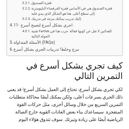
قفزة الصندوق
قفزة الصندوق هي في الأساس قفزة القرفصاء البليومترية
إلى سطح أعلى. هذا هو الشكل الذي يبدو عليه:
إليك تدريب يمكنك مزجه في تدريبك:
11- اجري بشكل أسرع لتصبح أسرع
تقنية Fartlek للعدائين لا تقل عن كونها فعالة. جرب هذا في
الجولة التالية:
الأسئلة المتداولة (FAQs)
مزج وخلط! تدريبات الجري بشكل أسرع
كيف تجري بشكل أسرع في
التمرين التالي
لكي تجري بشكل أسرع، تحتاج إلى العمل بشكل أسرع! قد يعني
ذلك الجري بسرعات أعلى، ولكن يمكنك أيضًا محاكاة متطلبات
التمرين السريع من خلال وسائل أخرى، مثل حركات القوة
المتفجرة. سيساعدك بناء بعض العادات القوية خارج الصالة
الرياضية أيضًا على زيادة وتيرتك. سوف تتذوق هؤلاء اليوم.