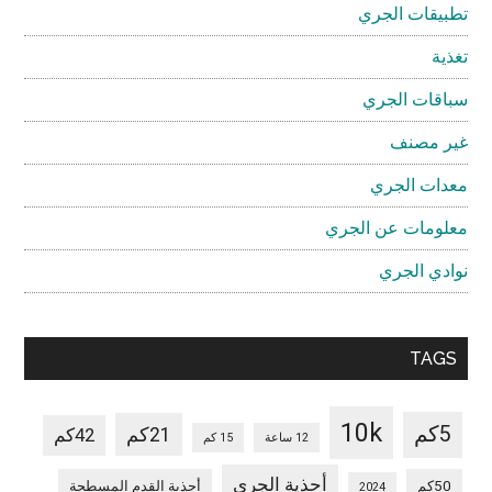
تطبيقات الجري
تغذية
سباقات الجري
غير مصنف
معدات الجري
معلومات عن الجري
نوادي الجري
TAGS
10k
5كم
21كم
42كم
12 ساعة
15 كم
أحذية الجري
50كم
أحذية القدم المسطحة
2024