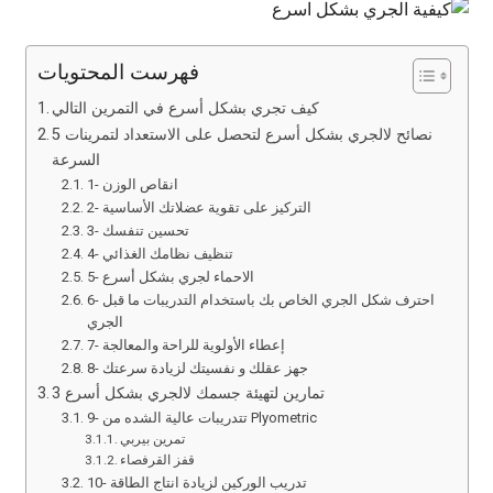
فهرست المحتويات
كيف تجري بشكل أسرع في التمرين التالي
5 نصائح لالجري بشكل أسرع لتحصل على الاستعداد لتمرينات
السرعة
1- انقاص الوزن
2- التركيز على تقوية عضلاتك الأساسية
3- تحسين تنفسك
4- تنظيف نظامك الغذائي
5- الاحماء لجري بشكل أسرع
6- احترف شكل الجري الخاص بك باستخدام التدريبات ما قبل
الجري
7- إعطاء الأولوية للراحة والمعالجة
8- جهز عقلك و نفسيتك لزيادة سرعتك
3 تمارين لتهيئة جسمك لالجري بشكل أسرع
9- تتدريبات عالية الشده من Plyometric
تمرين بيربي
قفز القرفصاء
10- تدريب الوركين لزيادة انتاج الطاقة