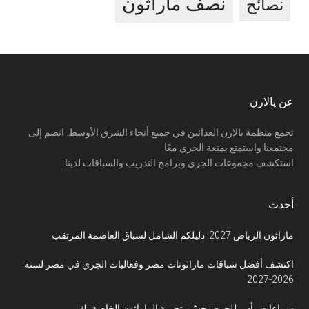
نصف ماراثون
نصائح
Footer
عن يالارن
تجمع منظمة يالارن العدائين في جميع أنحاء الشرق الأوسط. انضم إلى
مجتمعنا واستمتع بمتعة الجري معًا.
استكشف مجموعات الجري وبرامج التدريب والسباقات لدينا.
أحدث
ماراثون الرياض 2027: دليلكم الشامل لسباق العاصمة المرتقب
اكتشف أفضل سباقات ماراثونات مصر وفعاليات الجري في مصر لسنة
2026-2027
سماعات رأس للجري: حسّن تجربة الماراثون الخاصة بك