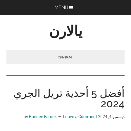
Skip
Skip
Skip
MENU
to
to
to
primary
footer
main
يالارن
sidebar
content
توحد
مجتمع
الجري
في
الشرق
الاوسط
أفضل 5 أحذية تريل الجري
2024
ديسمبر 4, 2024
by
Leave a Comment
Haneen Farouk