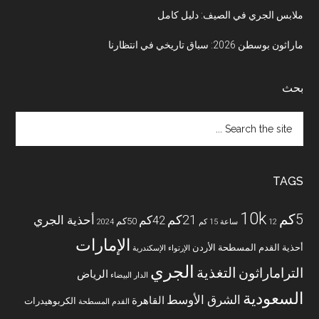
ملابس الجري في الصيف: دليل كامل
ماراثون بوسطن 2026: سباق تاريخي في انتظارنا
بحث
Search
the
site
...
TAGS
10k
5كم
21كم
42كم
أحذية الجري
50كم
12 ساعة
15 كم
2024
الإمارات
أحذية القدم المسطحة
الأردن
الإرتواء
الإسكندرية
الجري
التغذية
التراماراثون
الرياض
الدار البيضاء
السعودية
الشرق الأوسط
القاهرة
الكربوهيدرات
القدم المسطحة