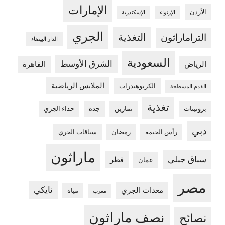
الإمارات
الأردن
الإرتواء
الإسكندرية
الجري
التغذية
التراماراثون
الدار البيضاء
السعودية
الشرق الأوسط
الرياض
القاهرة
الملابس الرياضية
الكربوهيدرات
القدم المسطحة
تغذية
بروتينات
تمارين
جده
حذاء الجري
دبي
رأس الخيمة
رمضان
سباقات الجري
ماراثون
سباق جبلي
قطر
عمان
مصر
نايكي
معدات الجري
مياه
مغرب
نصف ماراثون
نصائح