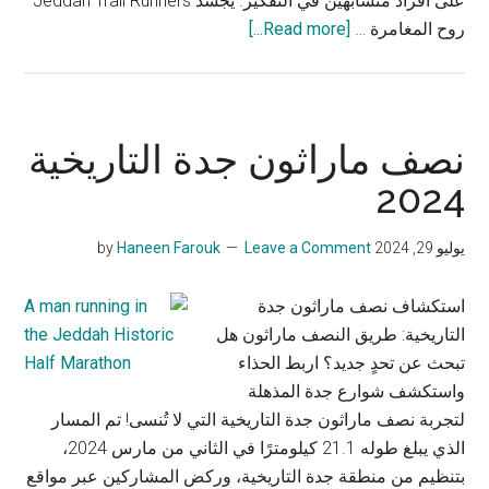
على أفراد متشابهين في التفكير. يجسد Jeddah Trail Runners
about
روح المغامرة …
[Read more...]
Jeddah
Trail
runners
2024:
نصف ماراثون جدة التاريخية
احتضان
2024
تحدي
الطبيعة
يوليو 29, 2024
by
Leave a Comment
Haneen Farouk
استكشاف نصف ماراثون جدة
التاريخية: طريق النصف ماراثون هل
تبحث عن تحدٍ جديد؟ اربط الحذاء
واستكشف شوارع جدة المذهلة
لتجربة نصف ماراثون جدة التاريخية التي لا تُنسى! تم المسار
الذي يبلغ طوله 21.1 كيلومترًا في الثاني من مارس 2024،
بتنظيم من منطقة جدة التاريخية، وركض المشاركين عبر مواقع