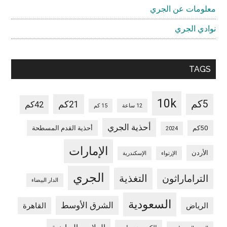
معلومات عن الجري
نوادي الجري
TAGS
10k
5كم
21كم
42كم
12 ساعة
15 كم
أحذية الجري
50كم
أحذية القدم المسطحة
2024
الإمارات
الأردن
الإرتواء
الإسكندرية
الجري
التغذية
التراماراثون
الدار البيضاء
السعودية
الشرق الأوسط
الرياض
القاهرة