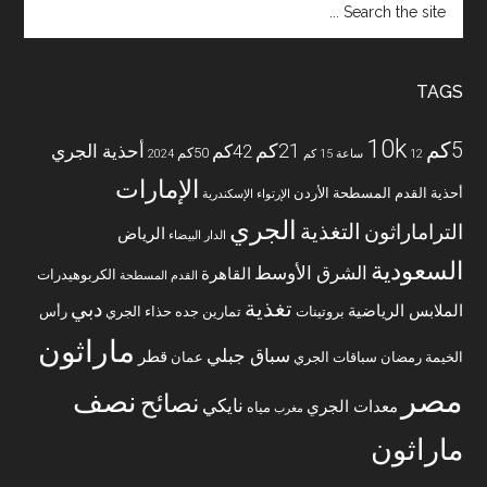
the
site
...
TAGS
10k
5كم
21كم
42كم
أحذية الجري
50كم
12 ساعة
15 كم
2024
الإمارات
أحذية القدم المسطحة
الأردن
الإرتواء
الإسكندرية
الجري
التغذية
التراماراثون
الرياض
الدار البيضاء
السعودية
الشرق الأوسط
القاهرة
الكربوهيدرات
القدم المسطحة
تغذية
دبي
الملابس الرياضية
بروتينات
تمارين
جده
حذاء الجري
رأس
ماراثون
سباق جبلي
قطر
الخيمة
رمضان
سباقات الجري
عمان
مصر
نصف
نصائح
نايكي
معدات الجري
مياه
مغرب
ماراثون