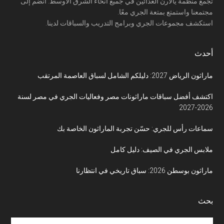
تجمع منظمة يالارن العدائين في جميع أنحاء الشرق الأوسط. انضم إلى
مجتمعنا واستمتع بمتعة الجري معًا.
استكشف مجموعات الجري وبرامج التدريب والسباقات لدينا.
أحدث
ماراثون الرياض 2027: دليلكم الشامل لسباق العاصمة المرتقب
اكتشف أفضل سباقات ماراثونات مصر وفعاليات الجري في مصر لسنة
2026-2027
سماعات رأس للجري: حسّن تجربة الماراثون الخاصة بك
ملابس الجري في الصيف: دليل كامل
ماراثون بوسطن 2026: سباق تاريخي في انتظارنا
بحث
Search