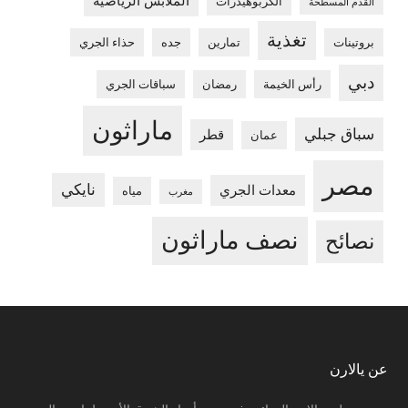
الملابس الرياضية
الكربوهيدرات
القدم المسطحة
تغذية
بروتينات
تمارين
جده
حذاء الجري
دبي
رأس الخيمة
رمضان
سباقات الجري
ماراثون
سباق جبلي
قطر
عمان
مصر
نايكي
معدات الجري
مياه
مغرب
نصف ماراثون
نصائح
Footer
عن يالارن