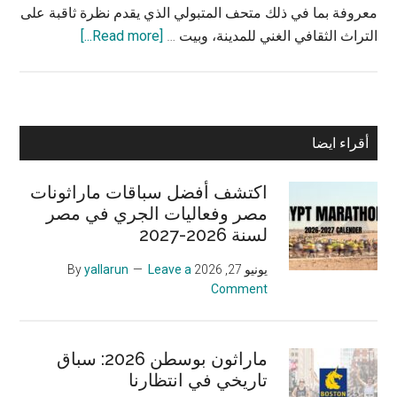
معروفة بما في ذلك متحف المتبولي الذي يقدم نظرة ثاقبة على
about
التراث الثقافي الغني للمدينة، وبيت …
[Read more...]
نصف
ماراثون
جدة
التاريخية
Primary
أقراء ايضا
2024
Sidebar
اكتشف أفضل سباقات ماراثونات
مصر وفعاليات الجري في مصر
لسنة 2026-2027
يونيو 27, 2026
By
Leave a
yallarun
Comment
ماراثون بوسطن 2026: سباق
تاريخي في انتظارنا