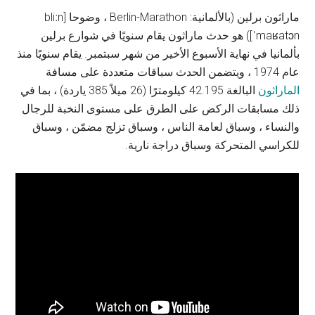
ماراثون برلين (بالألمانية: Berlin-Marathon ، وضوحا [bliːn
ˈmaʁatɔn]) هو حدث ماراثون يقام سنويًا في شوارع برلين
بألمانيا في نهاية الأسبوع الأخير من شهر سبتمبر. يقام سنويًا منذ
عام 1974 ، ويتضمن الحدث سباقات متعددة على مسافة
الماراثون
البالغة 42.195 كيلومترًا (26 ميلاً 385 ياردة) ، بما في
ذلك مسابقات الركض على الطرق على مستوى النخبة للرجال
والنساء ، وسباق لعامة الناس ، وسباق تزلج مضمّن ، وسباق
للكراسي المتحركة وسباق دراجة نارية.