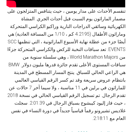
تنقسم الأحداث على مدار يومين ، حيث يتنافس المتزلجون على
مضمار الماراثون يوم السبت قبل أحداث الجري. المشاة
الكهربائية وسائقي الدراجات النارية وراكبو الكراسي المتحركة
وماراثون الأطفال (4.2195 كم ، 1/10 من المسافة العادية) هي
أيضًا جزء من عطلة نهاية الأسبوع الماراثونية ، التي تنظمها SCC
EVENTS. تعد سباقات النخبة للركض والكراسي المتحركة جزءًا
من World Marathon Majors ، وهي سلسلة سنوية من
سباقات المستوى الأعلى تقدم جائزة قدرها مليون دولار. BMW
هي الراعي الحالي للسباق. ينتج المسار المسطح في المدينة
بانتظام عروض سريعة وقد تم كسر الرقم القياسي العالمي
للماراثون في برلين في 11 مناسبة ، ولا سيما آخر 7 حالات عن
تقدم الرجال. تم تسجيل الرقم القياسي الحالي في نسخة 2018
، حيث فاز إليود كيبشوج بسباق الرجال في 2:01:39. سجلت
غلاديس تشيرونو رقماً قياسياً جديداً في دورة النساء في نفس
العام مع 2:18:11.