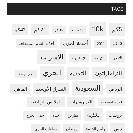
TAGS
10k
5كم
21كم
42كم
12 ساعة
15 كم
أحذية الجري
50كم
أحذية القدم المسطحة
2024
الإمارات
الأردن
الإرتواء
الإسكندرية
الجري
التغذية
التراماراثون
الدار البيضاء
السعودية
الشرق الأوسط
الرياض
القاهرة
الملابس الرياضية
الكربوهيدرات
القدم المسطحة
تغذية
بروتينات
تمارين
جده
حذاء الجري
دبي
رأس الخيمة
رمضان
سباقات الجري