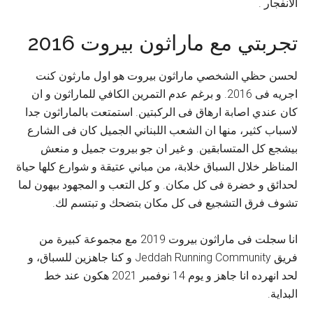
الانفجار .
تجربتي مع ماراثون بيروت 2016
لحسن حظي الشخصي ماراثون بيروت هو اول مارثون كنت
اجريه فى 2016. و برغم عدم التمرين الكافي للماراثون و ان
كان عندي اصابة ارهاق فى الركبتين. استمتعت بالماراثون جدا
لاسباب كثير، منها ان الشعب اللبناني الجميل كان فى الشارع
بيشجع كل المتسابقين. و غير ان جو بيروت جميل و منعش
المناظر خلال السباق خلابة، من مباني عتيقة و شوارع كلها حياة
لحدائق و خضرة فى كل مكان. و كل التعب و المجهود بيهون لما
تشوف فرق التشجيع فى كل مكان بتضحك و تبتسم لك.
انا سجلت فى ماراثون بيروت 2019 مع مجموعة كبيرة من
فريق Jeddah Running Community و كنا جاهزين للسباق، و
لحد انهرده انا جاهز و يوم 14 نوفمبر 2021 هكون عند خط
البداية.