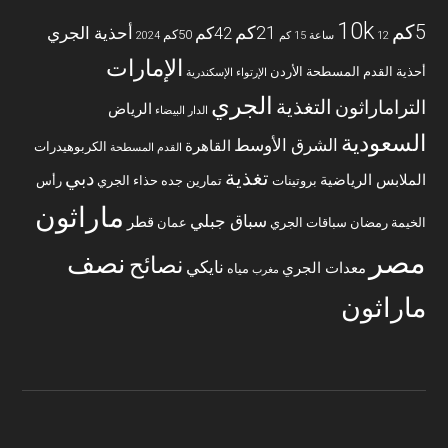
10k
5كم
21كم
42كم
أحذية الجري
50كم
12 ساعة
15 كم
2024
الإمارات
أحذية القدم المسطحة
الأردن
الإرتواء
الإسكندرية
الجري
التغذية
التراماراثون
الرياض
الدار البيضاء
السعودية
الشرق الأوسط
القاهرة
الكربوهيدرات
القدم المسطحة
تغذية
دبي
الملابس الرياضية
بروتينات
تمارين
جده
حذاء الجري
رأس
ماراثون
سباق جبلي
قطر
الخيمة
رمضان
سباقات الجري
عمان
مصر
نصف
نصائح
نايكي
معدات الجري
مياه
مغرب
ماراثون