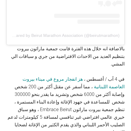
A post shared by Beirut Marathon Association (@beirutmarathon)
بالاضافة انه خلال هذه الفترة قامت جمعية ماراثون بيروت
بتنظيم العديد من الاحداث الافتراضية من جري و سباقات الي
المشي.
في 4 آب / أغسطس ،
هز انفجار مروع في ميناء بيروت
العاصمة اللبنانية
، مما أسفر عن مقتل أكثر من 200 شخص
وإصابة أكثر من 6000 شخص وتشريد ما يقدر بنحو 300000
شخص. للمساعدة في جهود الإغاثة وإعادة البناء المستمرة ،
تنظم جمعية بيروت ماراثون Embrace Beirut ، وهو سباق
خيري عالمي افتراضي غير تنافسي لمسافة 5 كيلومترات لدعم
الصليب الأحمر اللبناني والذي يقدم الكثير من الإغاثة لضحايا