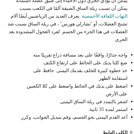
يمكن أن يؤدي الجري دون الاحماء إلى ضيق عضلة السمانة.
يمكن أن تسبب ربلة الساق الضيقة ألمًا في الكعب بسبب
التهاب اللفافة الأخمصية
. يعرف العديد من الرياضيين أيضًا آلام
تشنج العضلات، أو “تشارلي هورس” ، في ربلة الساق بسبب شد
العضلات في هذا الجزء من الجسم. لفرد العجول المشدودة بعد
الجري:
واجه جدارًا، واقفًا على بعد مسافة ذراع تقريبًا منه.
ضع كلتا يديك على الحائط على ارتفاع الكتف.
خذ خطوة كبيرة للخلف بقدمك اليمنى. حافظ على
استقامة الظهر.
اضغط على يديك في الحائط واضغط على كلا الكعبين
على الأرض.
اشعر بالتمدد في ربلة الساق اليمنى.
استمر لمدة 30 ثانية.
أعد القدم اليمنى نحو الجسم، وقم بتبديل الجوانب، وكرر.
الكلب الهابط