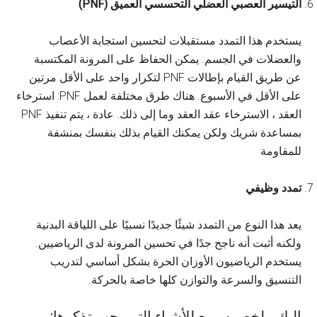
التيسير العصبي العضلي التحسسي العميق (PNF)
يستخدم هذا التمدد مستقبلات لتحسين استجابة الأعصاب
والعضلات في الجسم. يمكن الحفاظ على المرونة المكتسبة
عن طريق القيام بإطالات PNF لتكرار واحد على الأقل مرتين
على الأقل في الأسبوع. هناك طرق مختلفة لعمل PNF: استرخاء
العقد ، الاسترخاء عقد العقد وما إلى ذلك. عادة ، يتم تنفيذ PNF
بمساعدة شريك ولكن يمكنك القيام بذلك بنفسك بمنشفة
للمقاومة
تمدد وظيفي
يعد هذا النوع من التمدد شيئًا جديدًا نسبيًا على اللياقة البدنية
ولكنه أثبت أنه ناجح جدًا في تحسين المرونة لدى الرياضيين.
يستخدم الرياضيون الأوزان الحرة بشكل أساسي لتدريب
التنسيق والسرعة والتوازن كلها خاصة بالحركة.
إليك ملخص سريع للأشياء التي يجب تذكرها: