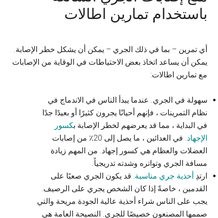
باستخدام تمارين اطالات
أي تمرين – بما في ذلك الجري – يمكن أن يشكل خطر الإصابة.
يمكن أن يساعد اتخاذ بعض الاحتياطات في الوقاية من الإصابات
مع تمارين اطالات:
سهولة في الجري. عندما يبدأ الناس في الاندماج في
نظام التمرينات ، فإنهم أحيانًا يجرون كثيرًا أو بعيدًا جدًا
في البداية ، مما قد يعرضهم لخطر الإصابة ب
كسور
الإجهاد
. في العدائين ، ما يصل إلى 20٪ من إصابات
العضلات والعظام هي كسور إجهاد. من المهم زيادة
مسافة الجري وتواتره وشدته تدريجياً.
ارتدِ
أحذية جري مناسبة.
قد يكون الجري صعبًا على
القدمين ، خاصةً إذا كان الشخص يجري على الرصيف.
يجب على الناس شراء أحذية عالية الجودة مريحة والتي
صممها المصنعون خصيصًا للجري. النصيحة العامة هي