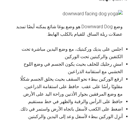
وضع Downward Dog هو وضع يوغا شائع يمكنه أيضًا تمديد
عضلات ربلة الساق. للقيام بالكلب الهابط:
اجلس على يديك وركبتيك، مع وضع اليدين مباشرة تحت
الكتفين والركبتين تحت الوركين.
امشِ رجليك للخلف بحيث يكون الجسم في وضع اللوح
الخشبي مع استقامة الذراعين.
ارفع الوركين ببطء نحو السقف بحيث يخلق الجسم شكلًا
مقلوبًا رأسًا على عقب. حافظ على استقامة الذراعين،
مع وضع المرفقين بجوار الأذنين وراحة اليد على الأرض.
حافظ على الرأس والرقبة والظهر في خط مستقيم.
اضغط على الكعب لأسفل باتجاه الأرض واستمر في ذلك.
أنزِل الوركين ببطء لأسفل وعد إلى اليدين والركبتين.