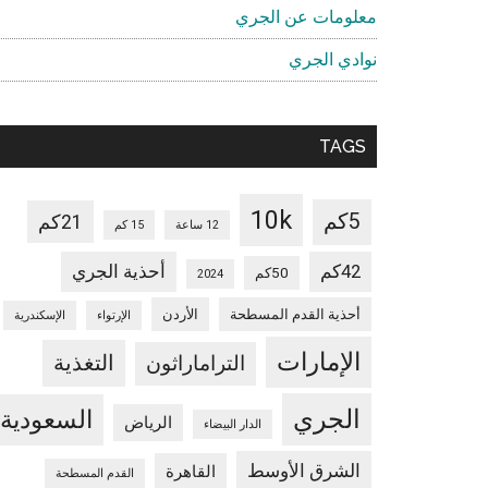
معلومات عن الجري
نوادي الجري
TAGS
10k
5كم
21كم
12 ساعة
15 كم
42كم
أحذية الجري
50كم
2024
أحذية القدم المسطحة
الأردن
الإرتواء
الإسكندرية
الإمارات
التغذية
التراماراثون
الجري
السعودية
الرياض
الدار البيضاء
الشرق الأوسط
القاهرة
القدم المسطحة