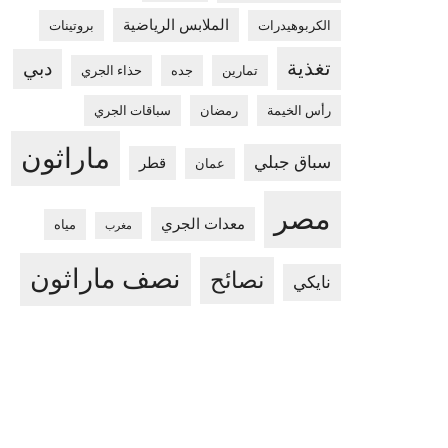
الملابس الرياضية
الكربوهيدرات
بروتينات
تغذية
دبي
تمارين
جده
حذاء الجري
رأس الخيمة
رمضان
سباقات الجري
ماراثون
سباق جبلي
قطر
عمان
مصر
معدات الجري
مياه
مغرب
نصف ماراثون
نصائح
نايكي