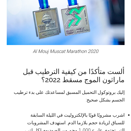
Al Mouj Muscat Marathon 2020
ألست متأكدًا من كيفية الترطيب قبل
ماراثون الموج مسقط 2022؟
إليك بروتوكول التحميل المسبق لمساعدتك على بدء ترطيب
الجسم بشكل صحيح:
اشرب مشروبًا قويًا بالإلكتروليت في الليلة السابقة
للسباق لزيادة حجم بلازما الدم. استهدف المشروبات
التي تحتوي على> 1،000 مجم من الصوديوم لكل لتر ،