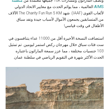
ونصف الماراثون ومسارات 10K جميعها معتمدة من
منظمة
AIMS
العالمية ، مما يوائم الحدث مع معايير الاتحاد الدولي
لألعاب القوى (IAAF). شهد The Charity Fun Run 5 KM الآلاف
من المتسابقين يجمعون الأموال لأسباب جيدة ونفد سباق
الأطفال في وقت قياسي!
استضافت النسخة الأخيرة أقل من 11000 عداء يتنافسون في
ست فئات سباق خلال مهرجان ركض استمر ليومين. تم تمثيل
103 جنسيات مختلفة ، مما عزز سمعة الماراثون باعتباره
الحدث الأكثر شهرة في التقويم الرياضي في سلطنة عمان.