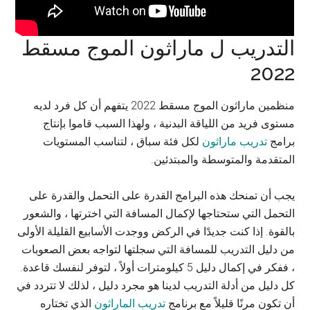
التدريب ل ماراثون الموج مسقط
2022
منظمين ماراثون الموج مسقط 2022 يتفهم أن كل فرد لديه
مستوى فريد من اللياقة البدنية ، ولهذا السبب قاموا بإنتاج
برامج
تدريب ماراثون
لكل فئة سباق ، لتناسب المستويات
المتقدمة والمتوسطة والمبتدئين.
يجب أن تمنحك هذه البرامج القدرة على التحمل والقدرة على
التحمل التي ستحتاجها لإكمال المسافة التي اخترتها ، والشعور
بالقوة. إذا كنت جديدًا في الركض ووجدت الأسابيع القليلة الأولى
من دليل التدريب للمسافة التي سجلتها لتواجه بعض الصعوبات
، ففكر في إكمال دليل 5 كيلومترات أولاً ، لتوفر لنفسك قاعدة.
كل دليل من أدلة التدريب لدينا هو مجرد دليل ، لذلك لا تتردد في
أن تكون مرنًا قليلاً مع برنامج
تدريب الماراثون
الذي تختاره