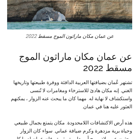
عن عمان مكان ماراثون الموج مسقط 2022
عن عمان مكان ماراثون الموج
مسقط 2022
تشتهر عُمان بضيافتها العربية الدافئة ووفرة طبيعتها وتاريخها
الغني. إنه مكان هادئ للاسترخاء ومغامرات لا تُنسى
واستكشاف لا نهاية له. مهما كان ما يبحث عنه الزوار ، يمكنهم
العثور عليه هنا في عمان.
هذه أرض الاكتشافات اللامحدودة. مكان يتمتع بجمال طبيعي
وحياة برية مزدهرة وكرم ضيافة عماني. سواء كان الزوار
يبحثون عن ملاذ مريح أو مغامرة مثيرة ، فإن عمان لديها كل