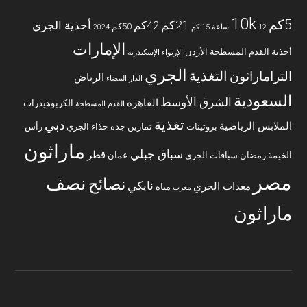
10k
5كم
21كم
42كم
أحذية الجري
50كم
12 ساعة
15 كم
2024
الإمارات
أحذية القدم المسطحة
الأردن
الإرتواء
الإسكندرية
الجري
التغذية
التراماراثون
الرياض
الدار البيضاء
السعودية
الشرق الأوسط
القاهرة
الكربوهيدرات
القدم المسطحة
تغذية
دبي
الملابس الرياضية
بروتينات
تمارين
جده
حذاء الجري
رأس
ماراثون
سباق جبلي
قطر
الخيمة
رمضان
سباقات الجري
عمان
مصر
نصف
نصائح
نايكي
معدات الجري
مياه
مغرب
ماراثون