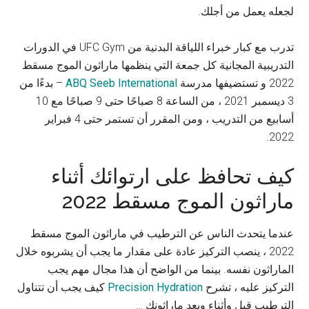
لجعله يعمل من أجلك.
تدرب مع كبار خبراء اللياقة البدنية من UFC Gym في الدورات
التدريبية المجانية كل جمعة التي ينظمها ماراثون الموج مسقط
2022 و تستضيفها مدرسة
ABQ Seeb International
– بدءًا من
3 ديسمبر 2021 ، من الساعة 8 صباحًا حتى 9 صباحًا مع 10
أسابيع من التدريب ، ومن المقرر أن تستمر حتى 4 فبراير
2022.
كيف تحافظ على ارتوائك أثناء
ماراثون الموج مسقط 2022
عندما يتحدث الناس عن الترطيب في ماراثون الموج مسقط
2022 ، ينصب التركيز عادة على مقدار ما يجب أن يشربوه خلال
الماراثون نفسه. بينما من الواضح أن هذا مجال مهم يجب
التركيز عليه ، تشرح
Precision Hydration
كيف يجب أن تتناول
الترطيب قبل وأثناء وبعد ماراثونك …