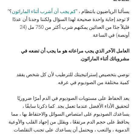
يسألنا الرياضيون بانتظام ، “
كم يجب أن أشرب أثناء الماراثون
؟”
لا توجد إجابة واحدة صحيحة لهذا السؤال ولكننا وجدنا أن عددًا
قليلاً جدًا من العدائين يمكنهم شرب أكثر من 750 مل (24
أونصة) في الساعة.
العامل الآخر الذي يجب مراعاته هو ما يجب أن تضعه في
مشروباتك أثناء الماراثون.
نوصي بتخصيص إستراتيجيتك للترطيب لأن كل شخص يفقد
كمية مختلفة من الصوديوم في عرقه.
يعد الحفاظ على مستويات الصوديوم في الدم أمرًا ضروريًا
لتحقيق الأداء الأفضل عندما تعمل بجد. كما ذكرنا سابقًا ،
يساعدك الصوديوم على امتصاص السوائل والاحتفاظ بها ، مما
يحافظ على حجم الدم مرتفعًا ، ويقلل من إجهاد القلب والأوعية
الدموية ، والتعب ، ويحتمل أن يساعدك على تجنب التقلصات.