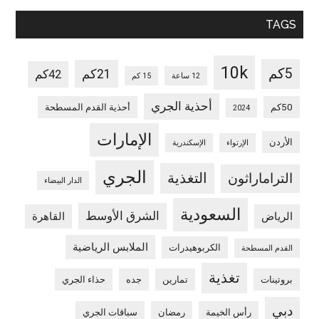
TAGS
10k
5كم
21كم
42كم
12 ساعة
15 كم
أحذية الجري
50كم
أحذية القدم المسطحة
2024
الإمارات
الأردن
الإرتواء
الإسكندرية
الجري
التغذية
التراماراثون
الدار البيضاء
السعودية
الشرق الأوسط
الرياض
القاهرة
الملابس الرياضية
الكربوهيدرات
القدم المسطحة
تغذية
بروتينات
تمارين
جده
حذاء الجري
دبي
رأس الخيمة
رمضان
سباقات الجري