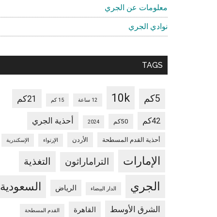
معلومات عن الجري
نوادي الجري
TAGS
10k
5كم
21كم
12 ساعة
15 كم
42كم
أحذية الجري
50كم
2024
أحذية القدم المسطحة
الأردن
الإرتواء
الإسكندرية
الإمارات
التغذية
التراماراثون
الجري
السعودية
الرياض
الدار البيضاء
الشرق الأوسط
القاهرة
القدم المسطحة