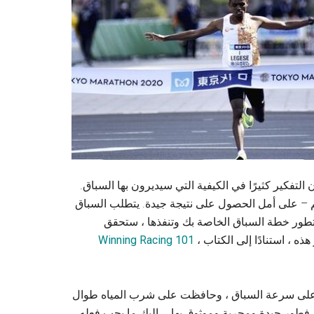
فكير كثيرًا في الكيفية التي سيديرون بها السباق.
م – على أمل الحصول على نتيجة جيدة. يتطلب السباق
 تطور خطة السباق الخاصة بك وتنفذها ، ستحقق
 ، استنادًا إلى الكتاب ،
101 Winning Racing
ت على سرعة السباق ، وحافظت على شرب المياه طوال
ة فطور جيدة ومجربة وموثوق بها … إليك ما يجب فعله