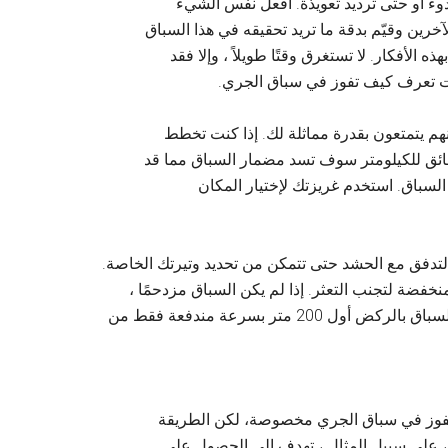
دوء أو حتى ترديد تعويذة. افعل نفس الشيء
رين وقيّم بدقة ما تريد تحقيقه في هذا السباق
ذه الأفكار. لا تستغرق وقتًا طويلاً ، وإلا فقد
 انت تعرف كيف تفوز في سباق الجري.
نهم يتمتعون بقدرة مماثلة لك. إذا كنت تخطط
5 دقائق للكيلومتر و بدائت السباق وسط عدائين ال 3 دقائق للكيلومتر سوف تسد مضمار السباق مما قد
سباق. استخدم غريزتك لإختيار المكان
 التدفق مع الحشد حتى تتمكن من تحديد وتيرتك الخاصة.
فضة لتجنب التعثر. إذا لم يكن السباق مزدحمًا ،
فقم بمقاومة الرغبة في الانطلاق في البداية. من السهل إفساد السباق بالركض أول 200 متر بسرعة مندفعة فقط من
تفوز في سباق الجري مخصوصة، لكن الطريقة
، على سبيل المثال ، تهدف إلى الحصول على