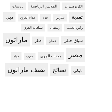
الملابس الرياضية
الكربوهيدرات
بروتينات
تغذية
دبي
تمارين
جده
حذاء الجري
رأس الخيمة
رمضان
سباقات الجري
ماراثون
سباق جبلي
قطر
عمان
مصر
معدات الجري
مياه
مغرب
نصف ماراثون
نصائح
نايكي