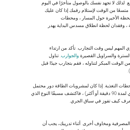
ع. لذلك لا تجهد نفسك بالوصول متأخرًا في اليوم
تسعًا من الوقت لإستلام رقمك إذا كان عليك
اللحظة الأخيرة حول المسار ، ومحطات
نة ، وفقدان لحظة انطلاق مسدس البداية يهدر
 المهم ليس وقت التجارب. تأكد من ارتداء
لسترة والسراويل القصيرة
والجوارب
. تناول
من الوقت المبكر لتناوله ، فقم بتجارب جيدًا قبل
.
حطات التغذية. إذا كان لمشروبات الطاقة دور محتمل
في خطة السباق الخاصة بك (يمكن أن تكون مفيدة إذا كنت تجري لمدة 90 دقيقة أو أكثر) ، فاكتشف مسبقًا النوع الذي
لتعرف كيف تفوز في سباق الجري.
لمصرفية ومخاوف أخرى. أثناء تدريبك، يجب أن