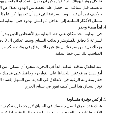
تشكل روتينًا يؤهلك للركض؛ يمكن أن يكون التمدد أو الجلوس به
بالضبط قبل سباقك. ثم احصل على لحظة من الهدوء بعيدًا عن الآخ
، وكيف تريد أن تبدأ ، وما السرعة التي تريد أن تجريها. كن علميًا به
تتسلل الأفكار السلبية إلى الداخل. ثم امش بهدوء حتى البداية
ابدأ ببطء وحذر
في البداية، اتخذ مكان علي خط البداية مع الأشخاص الذين يبدو أ
لسرعة 
يجعلك تزيد من سرعتك وينتج عن ذلك ارهاق في وقت مبكر من ال
المناسب لك علي خط البداية.
عند انطلاق بندقية البداية، ابدأ في التحرك بمجرد أن تتمكن، من
أبق يديك مرفوعتين للحفاظ على التوازن ، وحافظ على قدميك منخ
توتر السباق هذا ليس كيف تفوز في سباق الجري.
اركض بوتيرة متساوية
هناك عدة طرق لتسريع نفسك في السباق لا يوجد طريقة كيف 
الأكثر فاعلية هي الجري بسرعة متساوية طوال الوقت. إذا كنت 