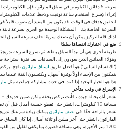
سرعة 5 دقائق للكيلومتر في سباق الماراثو ، فإن الكيلومترا
إغراء الإسراع. استخدم ساعة توقيت ولاحظ علامات الكيلومترا
لتحقيق هدفك فى الوقت. قد يكون من المفيد أن تصوب قليلاً 
السرعة الخاصة بك – المشكلة الوحيدة مع الجري بسرعة ثابتة هي
لذلك قلة التركيز يمكن أن تضعك سريعًا خلف سرعة السباق الخ
ضع في اعتبارك انقسامًا سلبيًا
طريقة أخرى هي أن تبدأ السباق ببطء، ثم تسرع السرعة تدريجيًا،
وهؤلاء العدائين الذين يعودون إلى السباقات بعد فترة استراحة طو
(“الانقسام السلبي”) هو أفضل طريق
لسباق ماراثون
ناجح. يركض 
يتمكنون من الإحماء أولاً بوتيرة أسهل، ويكتسبون الثقة عندما يبد
هذا هو الخيار الوحيد إذا كنت في حدث مشاركة جماعية مثل
مارا
الإسراع في وقت متأخر
تشعر أنك بحالة جيدة ، فأنت تركض بخفة ولكن ضمن حدودك – ل
مسافة 10 كيلومترات، انتظر حتى تقطع خمسة أميال قبل أن
تشعر بالراحة حقًا. في
نصف ماراثون
يمكنك زيادة سرعتك تدريجيًا
1200 متر الأخيرة، وهي مسافة قصيرة بما يكفي لقليل من الق