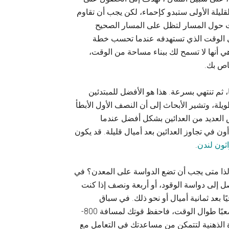
ت القليلة الأولى ستبدو كإحماء، لكن يجب أن تقاوم
ت حول المسار لتظل على المسار الصحيح
في الوقت الذي تستهدفه عندما تحسب خطة
 أنها لا تسمح لك ببناء مساحة من الوقت،
اص بك.
 ثم تنتهي بسرعة. هذا هو الأفضل للمبتدئين
يلة، وتشير الأبحاث إلى أن النصف الأول الأبطأ
العديد من العدائين بشكل أفضل عندما
أون في تجاوز العدائين بعد أميال قليلة. قد يكون
ثون لندن
.
ذا متى يجب أن تضع الدواسة على المعدن؟ في
 تصل إلى دواسة الوقود، أو أربعة ونصف إذا كنت
 بعد ثمانية أميال أو نحو ذلك. في سباق
الماراثون، انتظر حتى آخر ميلين أو ثلاثة أميال. إذا كان السباق صعبًا طوال الوقت، فاحفظ قوتك لمسافة 800-
وة الذهنية لتتمكن من مساعدتك في التعامل مع