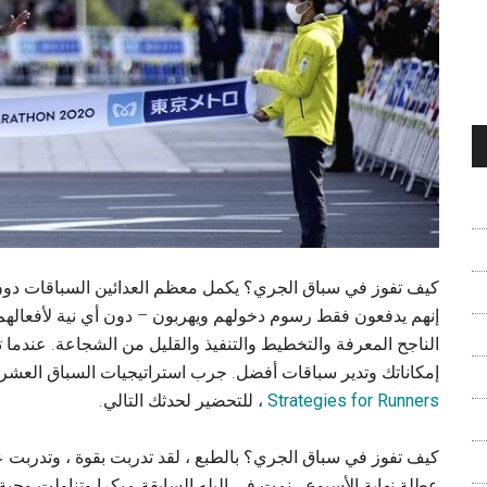
كيف تفوز في سباق الجري؟ يكمل معظم العدائين السباقات دون الت
إنهم يدفعون فقط رسوم دخولهم ويهربون – دون أي نية لأفعاله
الناجح المعرفة والتخطيط والتنفيذ والقليل من الشجاعة. عندما
إمكاناتك وتدير سباقات أفضل. جرب استراتيجيات السباق العشر هذه
Strategies for Runners
، للتحضير لحدثك التالي.
كيف تفوز في سباق الجري؟ بالطبع ، لقد تدربت بقوة ، وتدرب
عطلة نهاية الأسبوع ، نمت فى اليله السابقة مبكرا وتناولت وجب