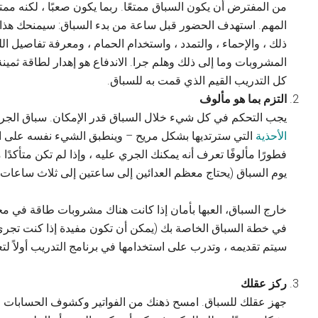
من المفترض أن يكون السباق ممتعًا. ربما يكون صعبًا ، لكنه ممت
المهم. استهدف الحضور قبل ساعة من بدء السباق: سيمنحك هذا م
ذلك ، والإحماء ، والتمدد ، واستخدام الحمام ، ومعرفة تفاصيل 
المشروبات وما إلى ذلك وهلم جرا. الاندفاع هو إهدار لطاقة ثمي
كل التدريب القيم الذي قمت به للسباق.
التزم بما هو مألوف
يجب التحكم في كل شيء خلال السباق قدر الإمكان. سباق الجري
الأحذية
التي سترتديها بشكل مريح – وينطبق الشيء نفسه على ا
فطورًا مألوفًا تعرف أنه يمكنك الجري عليه ، وإذا لم تكن متأكدًا 
يوم السباق (يحتاج معظم العدائين إلى ساعتين إلى ثلاث ساعات)
خارج السباق، العبها بأمان إذا كانت هناك مشروبات طاقة في م
سيتم تقديمه ، وتدرب على استخدامها في برنامج التدريب أولاً 
ركز عقلك
جهز عقلك للسباق. امسح ذهنك من الفواتير وكشوف الحسابات ا