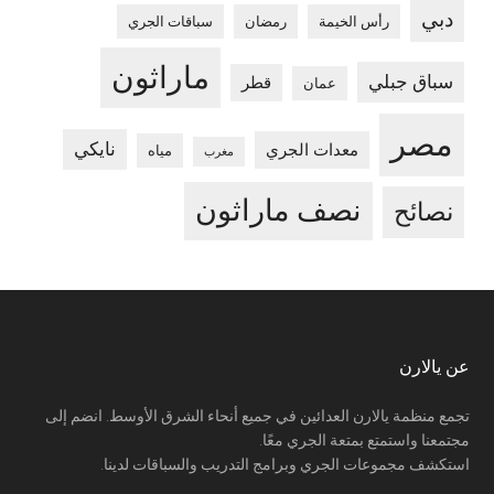
دبي
رأس الخيمة
رمضان
سباقات الجري
ماراثون
سباق جبلي
قطر
عمان
مصر
نايكي
معدات الجري
مياه
مغرب
نصف ماراثون
نصائح
Footer
عن يالارن
تجمع منظمة يالارن العدائين في جميع أنحاء الشرق الأوسط. انضم إلى
مجتمعنا واستمتع بمتعة الجري معًا.
استكشف مجموعات الجري وبرامج التدريب والسباقات لدينا.