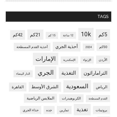
TAGS
10k
5كم
21كم
42كم
12 ساعة
15 كم
أحذية الجري
50كم
أحذية القدم المسطحة
2024
الإمارات
الأردن
الإرتواء
الإسكندرية
الجري
التغذية
التراماراثون
الدار البيضاء
السعودية
الشرق الأوسط
الرياض
القاهرة
الملابس الرياضية
الكربوهيدرات
القدم المسطحة
تغذية
بروتينات
تمارين
جده
حذاء الجري