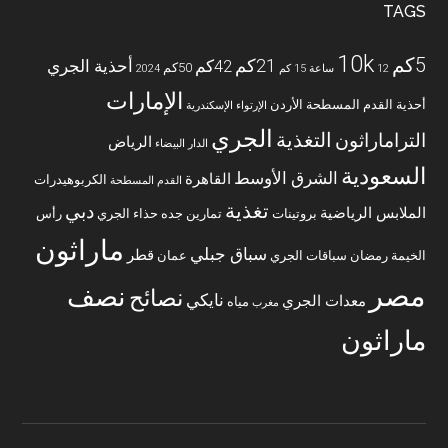
TAGS
10k
5كم
21كم
42كم
أحذية الجري
50كم
12 ساعة
15 كم
2024
الإمارات
أحذية القدم المسطحة
الأردن
الإرتواء
الإسكندرية
الجري
التغذية
التراماراثون
الرياض
الدار البيضاء
السعودية
الشرق الأوسط
القاهرة
الكربوهيدرات
القدم المسطحة
تغذية
دبي
الملابس الرياضية
بروتينات
تمارين
جده
حذاء الجري
رأس
ماراثون
سباق جبلي
قطر
الخيمة
رمضان
سباقات الجري
عمان
مصر
نصف
نصائح
نايكي
معدات الجري
مياه
مغرب
ماراثون