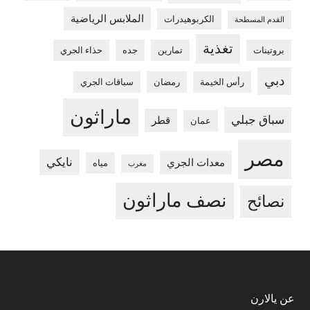
الملابس الرياضية
الكربوهيدرات
القدم المسطحة
تغذية
بروتينات
تمارين
جده
حذاء الجري
دبي
رأس الخيمة
رمضان
سباقات الجري
ماراثون
سباق جبلي
قطر
عمان
مصر
نايكي
معدات الجري
مياه
مغرب
نصف ماراثون
نصائح
Footer
عن يالارن