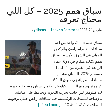
سباق همم 2025 – كل اللي
محتاج تعرفه
مارس 24, 2025
by
Leave a Comment
yallarun
سباق همم 2025، واحد من أهم
سباقات الالتراماراثون والركض
الجبلي في الشرق الأوسط. سباق
همم 2025 هيقام في دولة عمان
الرائعة في الفترة من 11 لـ 13
ديسمبر 2025. السباق بيشمل
مسافات طويلة زي سباق الـ 50
كيلومتر وسباق الـ 110 كيلومتر. وكمان سباق مسافة قصيرة
20 كيلومتر للي حابب يجرب التجربة ويحافظ على طاقته.
بالإضافة للسباقات الرئيسية، فيه سباقات ركض جبلي ترفيهية
about
لمسافات 1، 2، 4، 5، 10 …
[Read more...]