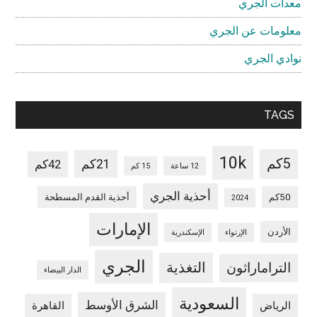
معدات الجري
معلومات عن الجري
نوادي الجري
TAGS
10k
5كم
21كم
42كم
12 ساعة
15 كم
أحذية الجري
50كم
أحذية القدم المسطحة
2024
الإمارات
الأردن
الإرتواء
الإسكندرية
الجري
التغذية
التراماراثون
الدار البيضاء
السعودية
الشرق الأوسط
الرياض
القاهرة