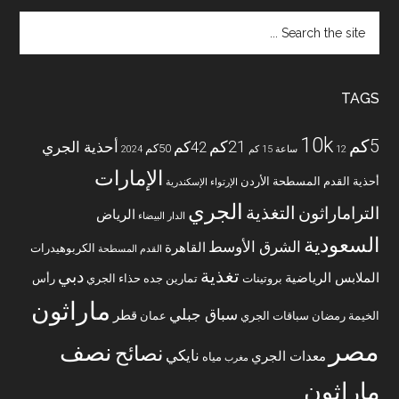
Search
the
site
...
TAGS
10k
5كم
21كم
42كم
أحذية الجري
50كم
12 ساعة
15 كم
2024
الإمارات
أحذية القدم المسطحة
الأردن
الإرتواء
الإسكندرية
الجري
التغذية
التراماراثون
الرياض
الدار البيضاء
السعودية
الشرق الأوسط
القاهرة
الكربوهيدرات
القدم المسطحة
تغذية
دبي
الملابس الرياضية
بروتينات
تمارين
جده
حذاء الجري
رأس
ماراثون
سباق جبلي
قطر
الخيمة
رمضان
سباقات الجري
عمان
مصر
نصف
نصائح
نايكي
معدات الجري
مياه
مغرب
ماراثون