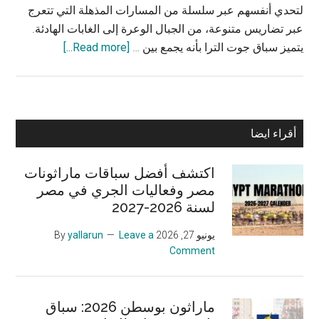
لتحدي أنفسهم عبر سلسلة من المسارات المذهلة التي تتعرج
عبر تضاريس متنوعة، من الجبال الوعرة إلى الغابات الهادئة.
about
يتميز سباق جوت الترا بأنه يجمع بين …
[Read more...]
سباق
جوت
الترا
2025:
Primary
أقراء ايضا
الجري
Sidebar
في
اكتشف أفضل سباقات ماراثونات
البرية،
مصر وفعاليات الجري في مصر
وتقبل
لسنة 2026-2027
التحدي
يونيو 27, 2026
By
Leave a
yallarun
Comment
ماراثون بوسطن 2026: سباق