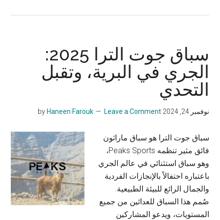
سباق
همم
2025
–
سباق جوت الترا 2025:
كل
الجري في البرية، وتقبل
اللي
التحدي
محتاج
تعرفه
نوفمبر 24, 2024
by
Leave a Comment
Haneen Farouk
سباق جوت الترا هو سباق ماراثون
فائق مثير تنظمه Peaks Sports،
وهو سباق استثنائي في عالم الجري
باعتباره احتفالاً بالإنجازات الفردية
والجمال الرائع للبيئة الطبيعية.
صُمم هذا السباق للعدائين من جميع
المستويات، ويدعو المشاركين