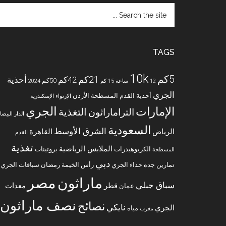
Search
the
site
...
TAGS
10k
5كم
21كم
42كم
أحذية
50كم
12 ساعة
15 كم
2024
الجري
أحذية القدم المسطحة
الأردن
الإرتواء
الإسكندرية
الجري
الإمارات
التغذية
التراماراثون
الدار البيضا
السعودية
الشرق الأوسط
الرياض
القاهرة
القدم
تغذية
الملابس الرياضية
الكربوهيدرات
بروتينات
المسطحة
دبي
تمارين
جده
حذاء الجري
رأس الخيمة
رمضان
سباقات الجري
مصر
ماراثون
سباق جبلي
قطر
معدات
عمان
نصف ماراثون
نصائح
نايكي
الجري
مياه
مغرب