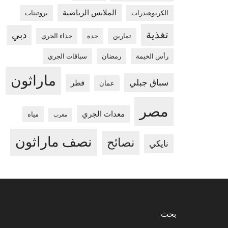
الملابس الرياضية
الكربوهيدرات
بروتينات
تغذية
دبي
تمارين
جده
حذاء الجري
رأس الخيمة
رمضان
سباقات الجري
ماراثون
سباق جبلي
قطر
عمان
مصر
معدات الجري
مياه
مغرب
نصف ماراثون
نصائح
نايكي
Foote
بحث