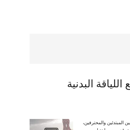
للياقة البدنية
ن المبتدئين والمحترفين،