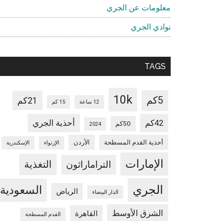
معلومات عن الجري
نوادي الجري
TAGS
10k
5كم
21كم
12 ساعة
15 كم
42كم
أحذية الجري
50كم
2024
أحذية القدم المسطحة
الأردن
الإرتواء
الإسكندرية
الإمارات
التغذية
التراماراثون
الجري
السعودية
الرياض
الدار البيضاء
الشرق الأوسط
القاهرة
القدم المسطحة