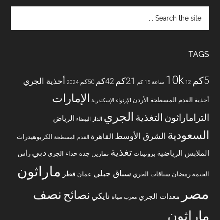
Search
the
site
...
TAGS
10k
5كم
21كم
42كم
أحذية الجري
50كم
12 ساعة
15 كم
2024
الإمارات
أحذية القدم المسطحة
الأردن
الإرتواء
الإسكندرية
الجري
التغذية
التراماراثون
الرياض
الدار البيضاء
السعودية
الشرق الأوسط
القاهرة
الكربوهيدرات
القدم المسطحة
تغذية
دبي
الملابس الرياضية
بروتينات
تمارين
جده
حذاء الجري
رأس
ماراثون
سباق جبلي
قطر
الخيمة
رمضان
سباقات الجري
عمان
مصر
نصف
نصائح
نايكي
معدات الجري
مياه
مغرب
ماراثون