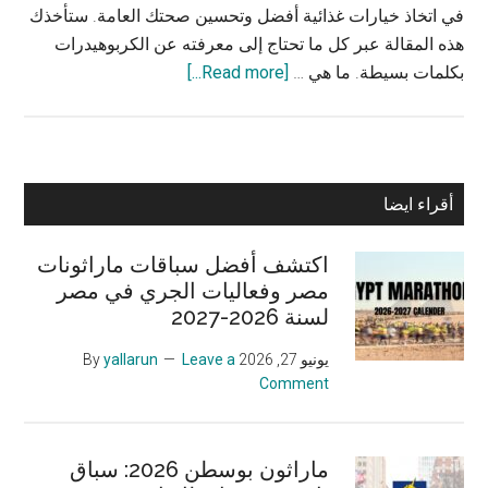
في اتخاذ خيارات غذائية أفضل وتحسين صحتك العامة. ستأخذك
هذه المقالة عبر كل ما تحتاج إلى معرفته عن الكربوهيدرات
about
بكلمات بسيطة. ما هي …
[Read more...]
الدور
الأساسي
ل
الكربوهيدرات:
Primary
أقراء ايضا
تزويد
Sidebar
الجسم
اكتشف أفضل سباقات ماراثونات
بالوقود
مصر وفعاليات الجري في مصر
لسنة 2026-2027
يونيو 27, 2026
By
Leave a
yallarun
Comment
ماراثون بوسطن 2026: سباق