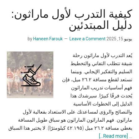
كيفية التدرب لأول ماراثون:
دليل المبتدئين
يونيو 15, 2025
by
Leave a Comment
Haneen Farouk
يُعد التدرب لأول ماراثون رحلة
شيقة تتطلب التفاني والتخطيط
السليم والتفكير الإيجابي. وبينما
تستعد لقطع مسافة ٢٦.٢ ميل، فإن
فهم أساسيات تدريب الماراثون
يُحدث فرقًا كبيرًا. سيرشدك هذا
الدليل إلى الخطوات الأساسية
والنصائح والرؤى لمساعدتك على الاستعداد بفعالية لأول
ماراثون. فهم الماراثون الماراثون هو سباق طويل المسافة
يغطي مسافة ٢٦.٢ ميل (٤٢.١٩٥ كيلومترًا). لا يختبر هذا السباق
about
[Read more...]
…