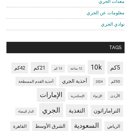
معدات الجري
معلومات عن الجري
نوادي الجري
TAGS
10k
5كم
21كم
42كم
12 ساعة
15 كم
أحذية الجري
50كم
أحذية القدم المسطحة
2024
الإمارات
الأردن
الإرتواء
الإسكندرية
الجري
التغذية
التراماراثون
الدار البيضاء
السعودية
الشرق الأوسط
الرياض
القاهرة