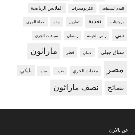
الملابس الرياضية
الكربوهيدرات
القدم المسطحة
تغذية
بروتينات
تمارين
جده
حذاء الجري
دبي
رأس الخيمة
رمضان
سباقات الجري
ماراثون
سباق جبلي
قطر
عمان
مصر
نايكي
معدات الجري
مياه
مغرب
نصف ماراثون
نصائح
Footer
عن يالارن