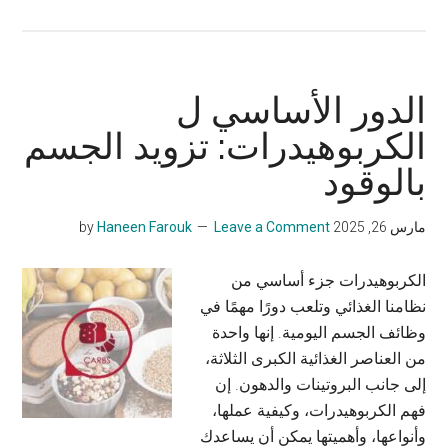
كيفية
التدرب
لأول
ماراثون:
الدور الأساسي ل
دليل
الكربوهيدرات: تزويد الجسم
المبتدئين
بالوقود
مارس 26, 2025
by
Leave a Comment
Haneen Farouk
الكربوهيدرات جزء أساسي من
نظامنا الغذائي وتلعب دورًا مهمًا في
وظائف الجسم اليومية. إنها واحدة
من العناصر الغذائية الكبرى الثلاثة،
إلى جانب البروتينات والدهون. إن
فهم الكربوهيدرات، وكيفية عملها،
وأنواعها، وأهميتها يمكن أن يساعدك