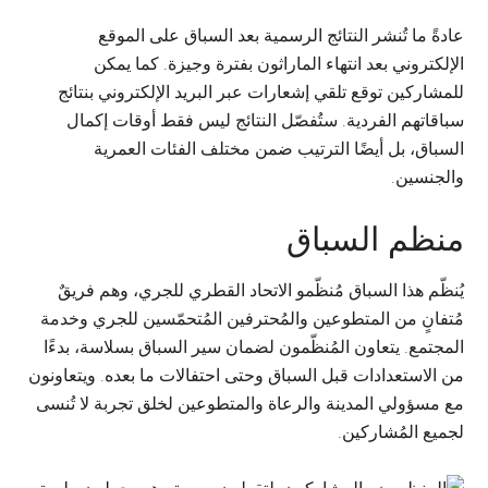
عادةً ما تُنشر النتائج الرسمية بعد السباق على الموقع
الإلكتروني بعد انتهاء الماراثون بفترة وجيزة. كما يمكن
للمشاركين توقع تلقي إشعارات عبر البريد الإلكتروني بنتائج
سباقاتهم الفردية. ستُفصّل النتائج ليس فقط أوقات إكمال
السباق، بل أيضًا الترتيب ضمن مختلف الفئات العمرية
والجنسين.
منظم السباق
يُنظّم هذا السباق مُنظّمو الاتحاد القطري للجري، وهم فريقٌ
مُتفانٍ من المتطوعين والمُحترفين المُتحمّسين للجري وخدمة
المجتمع. يتعاون المُنظّمون لضمان سير السباق بسلاسة، بدءًا
من الاستعدادات قبل السباق وحتى احتفالات ما بعده. ويتعاونون
مع مسؤولي المدينة والرعاة والمتطوعين لخلق تجربة لا تُنسى
لجميع المُشاركين.