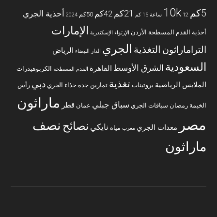
10k
5كم
21كم
42كم
أحذية الجري
50كم
12 ساعة
15 كم
2024
الإمارات
أحذية القدم المسطحة
الأردن
الإرتواء
الإسكندرية
الجري
التغذية
التراماراثون
الرياض
الدار البيضاء
السعودية
الشرق الأوسط
القاهرة
الكربوهيدرات
القدم المسطحة
تغذية
دبي
الملابس الرياضية
بروتينات
تمارين
جده
حذاء الجري
رأس
ماراثون
سباق جبلي
قطر
الخيمة
رمضان
سباقات الجري
عمان
مصر
نصف
نصائح
نايكي
معدات الجري
مياه
مغرب
ماراثون