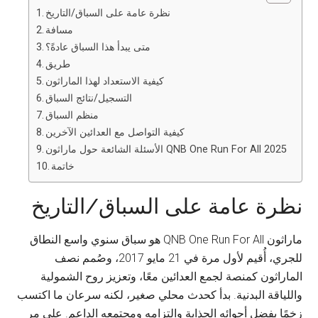
نظرة عامة على السباق/التاريخ
مسافة
متى يبدأ هذا السباق عادةً؟
طريق
كيفية الاستعداد لهذا الماراثون
التسجيل/نتائج السباق
منظم السباق
كيفية التواصل مع العدائين الآخرين
الأسئلة الشائعة حول ماراثون QNB One Run For All 2025
خاتمة
نظرة عامة على السباق/التاريخ
ماراثون QNB One Run For All هو سباق سنوي واسع النطاق
للجري، أُقيم لأول مرة في 21 مايو 2017، وصُمم نصف
الماراثون كمنصة لجمع العدائين معًا، وتعزيز روح الشمولية
واللياقة البدنية. بدأ كحدث محلي صغير، لكنه سرعان ما اكتسب
زخمًا بفضل أجوائه الجذابة والتزامه ومجتمعه الداعم. على مر