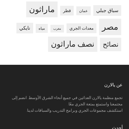
ماراثون
سباق جبلي
قطر
عمان
مصر
نايكي
معدات الجري
مياه
مغرب
نصف ماراثون
نصائح
Footer
عن يالارن
تجمع منظمة يالارن العدائين في جميع أنحاء الشرق الأوسط. انضم إلى
مجتمعنا واستمتع بمتعة الجري معًا.
استكشف مجموعات الجري وبرامج التدريب والسباقات لدينا.
أحدث