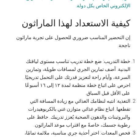
الإلكتروني الخاص بكل دولة.
كيفية الاستعداد لهذا الماراثون
إن التحضير المناسب ضروري للحصول على تجربة ماراثون
ناجحة.
خطة التدريب: ضع خطة تدريب تناسب مستوى لياقتك
البدنية. أضف تمارين الجري لمسافات طويلة، وتمارين
السرعة، وأيام راحة لتعزيز قدرتك على التحمل تدريجيًا.
احرص على اتباع خطة منظمة لمدة ١٢ إلى ١٦ أسبوعًا
على الأقل قبل السباق.
التغذية: انتبه لنظامك الغذائي مع زيادة المسافة التي
تقطعها. اتباع نظام غذائي متوازن غني بالكربوهيدرات
والبروتينات والدهون الصحية يُعزز تدريبك. حافظ على
رطوبة جسمك، خاصةً مع اقتراب موعد الماراثون.
فحص المعدات: اختر أحذية جري مناسبة، ملائمة تمامًا،