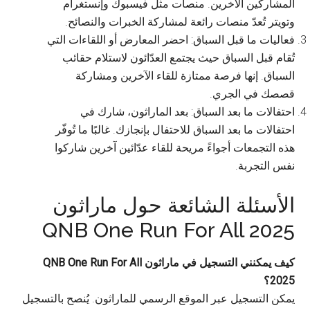
المشاركين الآخرين. منصات مثل فيسبوك وإنستغرام
وتويتر تُعدّ منصات رائعة لمشاركة الخبرات والنصائح.
فعاليات ما قبل السباق: احضر المعارض أو اللقاءات التي
تُقام قبل السباق حيث يجتمع العدّائون لاستلام حقائب
السباق. إنها فرصة ممتازة للقاء الآخرين ومشاركة
قصصك في الجري.
احتفالات ما بعد السباق: بعد الماراثون، شارك في
احتفالات ما بعد السباق للاحتفال بإنجازك. غالبًا ما تُوفّر
هذه التجمعات أجواءً مريحة للقاء عدّائين آخرين شاركوا
نفس التجربة.
الأسئلة الشائعة حول ماراثون
QNB One Run For All 2025
كيف يمكنني التسجيل في ماراثون QNB One Run For All
2025؟
يمكن التسجيل عبر الموقع الرسمي للماراثون. يُنصح بالتسجيل