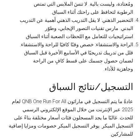
ومُعتادة، وليست بالية. لا تنسَ الملابس التي تمتص
الرطوبة لتحافظ على راحتك أثناء السباق.
التحضير الذهني: لا يقل التدريب الذهني أهمية عن التدريب
البدني. مارس تقنيات التصور الإيجابي، وطوّر
استراتيجيات للتعامل مع اللحظات الصعبة أثناء السباق.
الراحة والاستشفاء: خصص وقتًا كافيًا للراحة والاستشفاء.
قلل من تدريبك تدريجيًا في الأسابيع الأخيرة قبل السباق
لضمان حصول جسمك على قسط كافٍ من الراحة
وجاهزية للأداء.
التسجيل/نتائج السباق
عادةً ما يتم التسجيل في ماراثون QNB One Run For All لعام
2025 عبر الإنترنت من خلال الموقع الإلكتروني الرسمي
للحدث. غالبًا ما يجد المسجلون فئات أسعار مختلفة بناءً على
التسجيل المبكر. يوفر التسجيل المبكر خصومات ومزايا إضافية
للمشاركين.