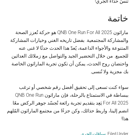
تنسَ حذاء الجري!
خاتمة
ماراثون QNB One Run For All 2025 هو حركة تُعزز الصحة
والمشاركة المجتمعية. بفضل تاريخه الغني وخيارات المشاركة
المتنوعة والأجواء الداعمة، يُعدّ هذا الحدث حدثًا لا غنى عنه
للجميع. من خلال التحضير الجيد والتواصل مع زملائك العدائين
واحتضان روح الحدث، يمكن أن تكون تجربة الماراثون الخاصة
بك مجزية ولا تُنسى.
سواء كنت تسعى إلى تحقيق أفضل رقم شخصي أو ترغب
ببساطة في الاستمتاع بالرحلة، فإن ماراثون QNB One Run
For All 2025 يَعِد بتقديم تجربة رائعة تُجسّد جوهر الركض معًا.
انضم إلينا، واربط حذائك، وكن جزءًا من مجتمع الماراثون المُلهم
هذا!
Filed Under:
سباقات الجري