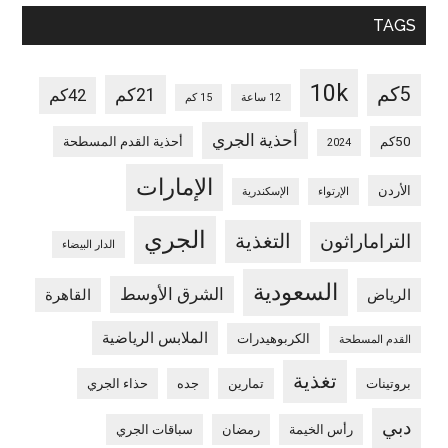
TAGS
10k
5كم
21كم
42كم
12 ساعة
15 كم
أحذية الجري
50كم
أحذية القدم المسطحة
2024
الإمارات
الأردن
الإرتواء
الإسكندرية
الجري
التغذية
التراماراثون
الدار البيضاء
السعودية
الشرق الأوسط
الرياض
القاهرة
الملابس الرياضية
الكربوهيدرات
القدم المسطحة
تغذية
بروتينات
تمارين
جده
حذاء الجري
دبي
رأس الخيمة
رمضان
سباقات الجري