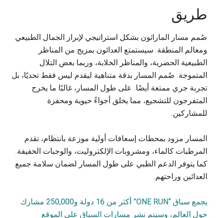
طريق
صُمم مسار الماراثون بشكل استراتيجي لإبراز الجمال الطبيعي
ومعالم المنطقة. سيستمتع العدائون بمزيج من المناظر
الطبيعية الحضرية، والمناظر الخلابة، وربما بعض التلال
المتموجة. صُمم المسار بدقة متناهية ليقدم ليس فقط تحديًا، بل
تجربة جري ممتعة أيضًا. على طول المسار، غالبًا ما يخرج
المتفرجون للتشجيع، مما يخلق أجواءً حيوية ومحفزة
للمشاركين.
المسار مزود بمحطات إسعافات أولية موزعة بانتظام، تقدم
المرطبات كالماء، ومشروبات الإلكتروليت، والوجبات الخفيفة.
كما يتوفر الدعم الطبي على طول المسار لضمان سلامة جميع
العدائين وراحتهم.
يجمع سباق “ONE RUN” أكثر من 16 دولة و250,000 مشارك
حول العالم، وسيتم نشر مسارات السباق على الموقع