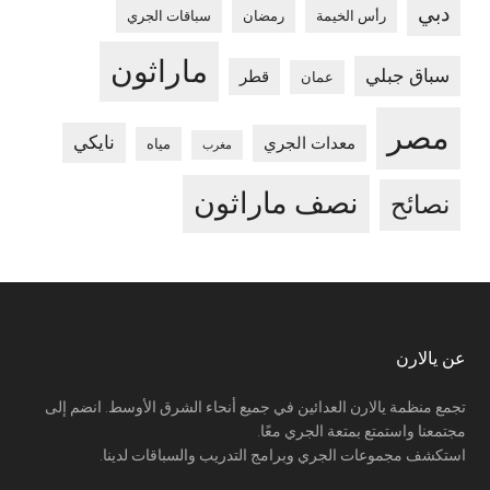
دبي
رأس الخيمة
رمضان
سباقات الجري
ماراثون
سباق جبلي
قطر
عمان
مصر
نايكي
معدات الجري
مياه
مغرب
نصف ماراثون
نصائح
Footer
عن يالارن
تجمع منظمة يالارن العدائين في جميع أنحاء الشرق الأوسط. انضم إلى
مجتمعنا واستمتع بمتعة الجري معًا.
استكشف مجموعات الجري وبرامج التدريب والسباقات لدينا.