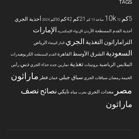
TAGS
10k
5كم
21كم
42كم
أحذية الجري
50كم
12 ساعة
15 كم
2024
الإمارات
أحذية القدم المسطحة
الأردن
الإرتواء
الإسكندرية
الجري
التغذية
التراماراثون
الرياض
الدار البيضاء
السعودية
الشرق الأوسط
القاهرة
الكربوهيدرات
القدم المسطحة
تغذية
دبي
الملابس الرياضية
بروتينات
تمارين
جده
حذاء الجري
رأس
ماراثون
سباق جبلي
قطر
الخيمة
رمضان
سباقات الجري
عمان
مصر
نصف
نصائح
نايكي
معدات الجري
مياه
مغرب
ماراثون