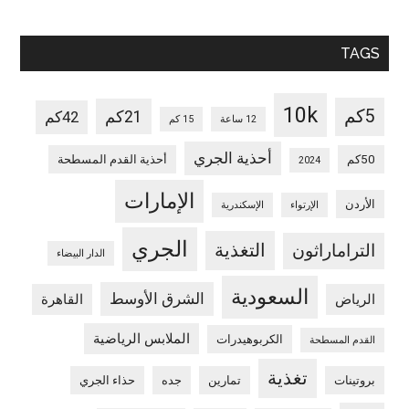
TAGS
10k
5كم
21كم
42كم
12 ساعة
15 كم
أحذية الجري
50كم
أحذية القدم المسطحة
2024
الإمارات
الأردن
الإرتواء
الإسكندرية
الجري
التغذية
التراماراثون
الدار البيضاء
السعودية
الشرق الأوسط
الرياض
القاهرة
الملابس الرياضية
الكربوهيدرات
القدم المسطحة
تغذية
بروتينات
تمارين
جده
حذاء الجري